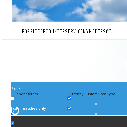
FORSIDE
PRODUKTER
SERVICE
NYHEDER
SØG
Generic filters
Filter by Custom Post Type
Exact matches only