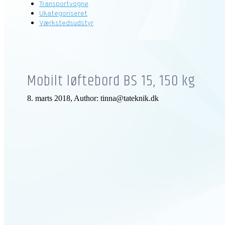
Transportvogne
Ukategoriseret
Værkstedsudstyr
Mobilt løftebord BS 15, 150 kg
8. marts 2018, Author: tinna@tateknik.dk