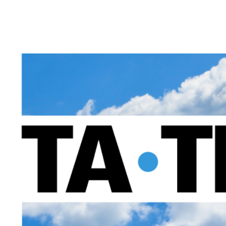
Lad os løfte jeres opgaver - Forskellen ligger i løsnin