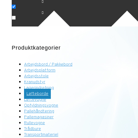
Produktkategorier
Arbejdsbord / Pakkebord
Arbejdsplatform
Arbejdsstole
Kranudstyr
Lagerindretning
Løfteborde
Løftevogne
Opfyldningsvogne
Pallehåndtering
Pallemagasiner
Rullevogne
Trådbure
Transportmateriel