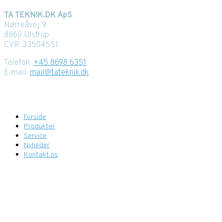
TA TEKNIK.DK ApS
Nørreåvej 9,
8860 Ulstrup
CVR: 33504551
Telefon:
+45 8698 6351
E-mail:
mail@tateknik.dk
Menupunkter
Forside
Produkter
Service
Nyheder
Kontakt os
Find os her