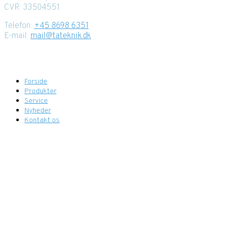
CVR: 33504551
Telefon:
+45 8698 6351
E-mail:
mail@tateknik.dk
Menupunkter
Forside
Produkter
Service
Nyheder
Kontakt os
Find os her