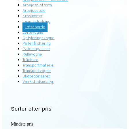
Arbejdsplatform
Arbejdsstole
Kranudstyr
Lagerindretning
Løfteborde
Løftevogne
Opfyldningsvogne
Pallehåndtering
Pallemagasiner
Rullevogne
Trådbure
Transportmateriel
Transportvogne
Ukategoriseret
Værkstedsudstyr
Sorter efter pris
Mindste pris