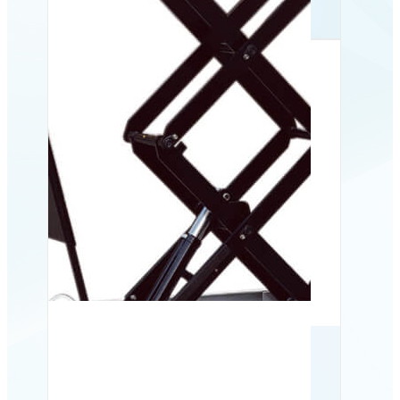
300 kg
Mobilt løftebord ES 80D,
800 kg