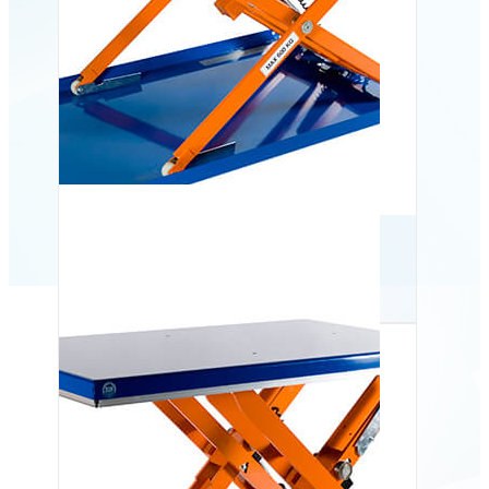
Lavprofil løftebord TCB
600