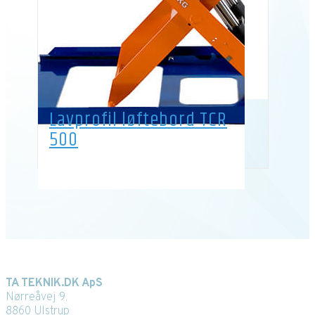
Lavprofil løftebord TCR
500
Kontaktoplysninger
TA TEKNIK.DK ApS
Nørreåvej 9,
8860 Ulstrup