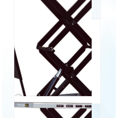
Mobilt løftebord BS 80D,
800 kg
Mobilt løftebord ES 30D,