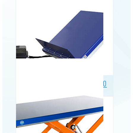
Armløfter med tilt ART 750