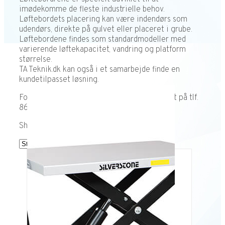
imødekomme de fleste industrielle behov.
Løftebordets placering kan være indendørs som
udendørs, direkte på gulvet eller placeret i grube.
Løftebordene findes som standardmodeller med
varierende løftekapacitet, vandring og platform
størrelse.
TA Teknik.dk kan også i et samarbejde finde en
kundetilpasset løsning.
For nærmere oplysninger kontakt os venligst på tlf.
86986351.
Showing all 39 results