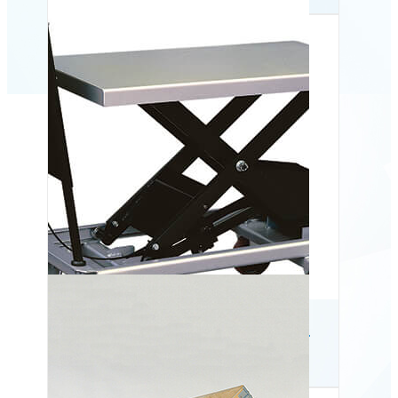
Mobilt manuelt løftebord
BS 50LB – EUR-palle