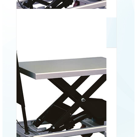
Mobilt løftebord BS 30D,
300 kg